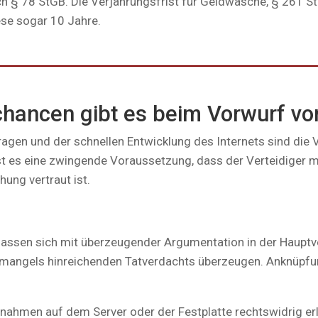
h § 78 StGB. Die Verjährungsfrist für Geldwäsche, § 261 S
ese sogar 10 Jahre.
hancen gibt es beim Vorwurf von
ragen und der schnellen Entwicklung des Internets sind die
 ist es eine zwingende Voraussetzung, dass der Verteidiger 
hung vertraut ist.
 lassen sich mit überzeugender Argumentation in der Haupt
 mangels hinreichenden Tatverdachts überzeugen. Anknüpfung
nahmen auf dem Server oder der Festplatte rechtswidrig e